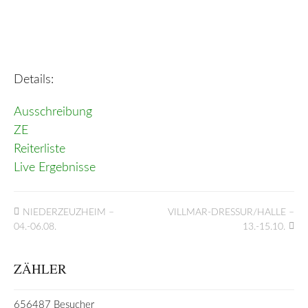
Details:
Ausschreibung
ZE
Reiterliste
Live Ergebnisse
Beitragsnavigation
NIEDERZEUZHEIM –
VILLMAR-DRESSUR/HALLE –
04.-06.08.
13.-15.10.
ZÄHLER
656487
Besucher