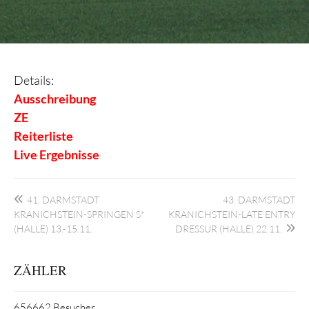
Details:
Ausschreibung
ZE
Reiterliste
Live Ergebnisse
Beitragsnavigation
41. DARMSTADT
43. DARMSTADT
KRANICHSTEIN-SPRINGEN S*
KRANICHSTEIN-LATE ENTRY
(HALLE) 13.-15.11.
DRESSUR (HALLE) 22.11.
ZÄHLER
656662
Besucher